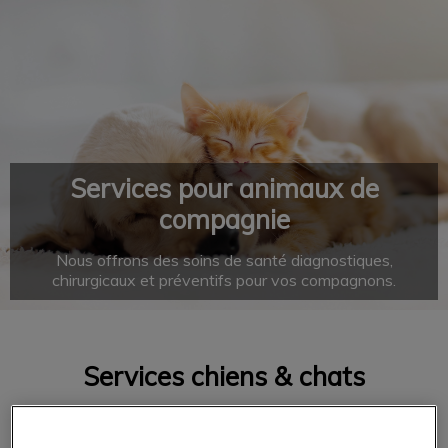
IvcPractices.HeaderNav.Search.Label
Envoyer
Services pour animaux de
compagnie
Nous offrons des soins de santé diagnostiques,
chirurgicaux et préventifs pour vos compagnons.
Services chiens & chats