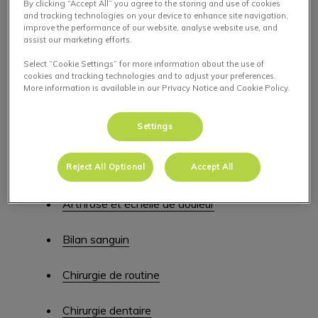
By clicking “Accept All” you agree to the storing and use of cookies
Nous offrons une large gamme de services vétérinaires
and tracking technologies on your device to enhance site navigation,
comprenant des soins médicaux, des diagnostiques, des
improve the performance of our website, analyse website use, and
assist our marketing efforts.
services chirurgicaux et préventifs pour vos chiens et vos
chats afin qu’ils puissent vivre une vie plus longue et plus
Select “Cookie Settings” for more information about the use of
cookies and tracking technologies and to adjust your preferences.
heureuse. L’une des meilleures choses que vous puissiez
More information is available in our Privacy Notice and Cookie Policy.
faire pour garder votre animal de compagnie en bonne
santé est de l’amener à des examens réguliers. Protégez
Settings
vos animaux de compagnie contre les problèmes de santé
avant qu’ils ne commencent. Vous trouverez ci-dessous une
liste de nos services pour animaux de compagnie.
Reject All Optional
Accept All
Arthrose et échelle de douleur
Bilan sanguin
Chirurgie de routine
Chirurgie dentaire