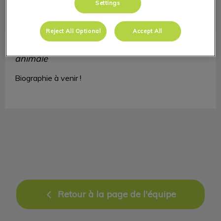
Settings
Reject All Optional
Accept All
Amanda Morton
Technicienne en santé
animale
Biographie à venir !
Retour à la page de l'équipe