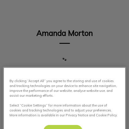
IvcPractices.HeaderNav.Search.Label
Envoyer
Amanda Morton
🐾
By clicking “Accept All” you agree to the storing and use of cookies
and tracking technologies on your device to enhance site navigation,
improve the performance of our website, analyse website use, and
assist our marketing efforts.
Select “Cookie Settings” for more information about the use of
cookies and tracking technologies and to adjust your preferences.
More information is available in our Privacy Notice and Cookie Policy.