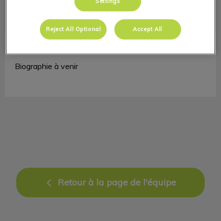
Settings
Reject All Optional
Accept All
Anna Tykholaz
Aide-technicienne
Biographie à venir
Retour à la page de l'équipe