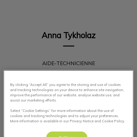
IvcPractices.HeaderNav.Search.Label
Envoyer
Anna Tykholaz
AIDE-TECHNICIENNE
By clicking “Accept All” you agree to the storing and use of cookies
and tracking technologies on your device to enhance site navigation,
improve the performance of our website, analyse website use, and
assist our marketing efforts.
Select “Cookie Settings” for more information about the use of
cookies and tracking technologies and to adjust your preferences.
More information is available in our Privacy Notice and Cookie Policy.