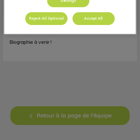
Settings
Reject All Optional
Accept All
Janick Daigneault
Directrice clinique
Biographie à venir !
Retour à la page de l'équipe