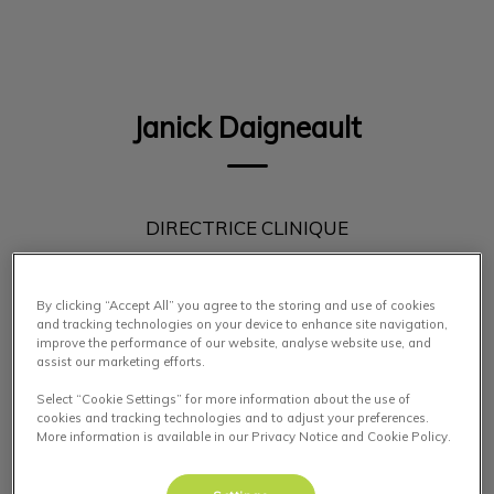
IvcPractices.HeaderNav.Search.Label
Envoyer
Janick Daigneault
DIRECTRICE CLINIQUE
By clicking “Accept All” you agree to the storing and use of cookies
and tracking technologies on your device to enhance site navigation,
improve the performance of our website, analyse website use, and
assist our marketing efforts.
Select “Cookie Settings” for more information about the use of
cookies and tracking technologies and to adjust your preferences.
More information is available in our Privacy Notice and Cookie Policy.