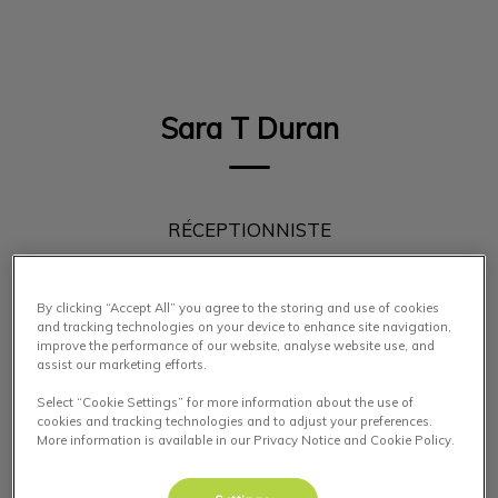
IvcPractices.HeaderNav.Search.Label
Envoyer
Sara T Duran
RÉCEPTIONNISTE
By clicking “Accept All” you agree to the storing and use of cookies
and tracking technologies on your device to enhance site navigation,
improve the performance of our website, analyse website use, and
assist our marketing efforts.
Select “Cookie Settings” for more information about the use of
cookies and tracking technologies and to adjust your preferences.
More information is available in our Privacy Notice and Cookie Policy.