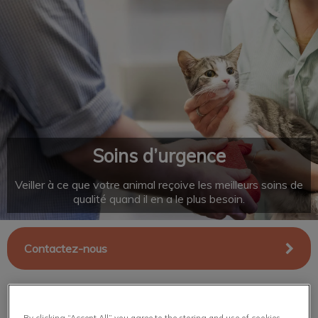
IvcPractices.HeaderNav.Search.Label
Envoyer
Soins d’urgence
Veiller à ce que votre animal reçoive les meilleurs soins de
qualité quand il en a le plus besoin.
Contactez-nous